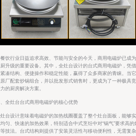
在餐饮行业日益追求高效、节能与安全的今天，商用电磁炉已成
后厨升级的重要设备。其中，全灶台设计的台式商用电磁炉，凭
其紧凑结构、便捷操作和稳定性能，赢得了众多商家的青睐。当
与原厂配套炒锅组合，并以批发形式销售时，更成为了一种极具
争力的厨房解决方案。
一、全灶台台式商用电磁炉的核心优势
全灶台设计意味着电磁炉的加热线圈覆盖了整个灶台面板，能够
现均匀、快速的加热效果，特别适合中式烹饪中对“锅气”要求高的
炒等技法。台式结构则提供了安装灵活性与移动便利性，无需复