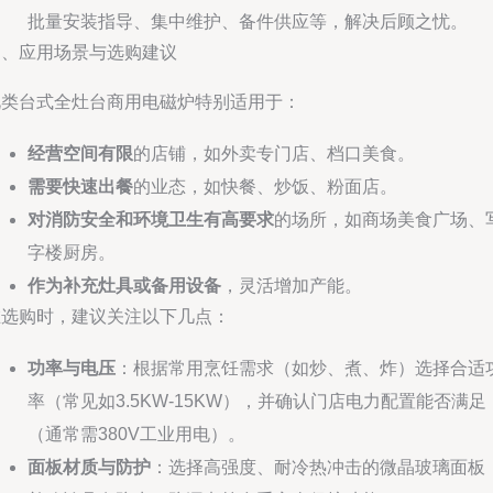
批量安装指导、集中维护、备件供应等，解决后顾之忧。
四、应用场景与选购建议
此类台式全灶台商用电磁炉特别适用于：
经营空间有限
的店铺，如外卖专门店、档口美食。
需要快速出餐
的业态，如快餐、炒饭、粉面店。
对消防安全和环境卫生有高要求
的场所，如商场美食广场、
字楼厨房。
作为补充灶具或备用设备
，灵活增加产能。
在选购时，建议关注以下几点：
功率与电压
：根据常用烹饪需求（如炒、煮、炸）选择合适
率（常见如3.5KW-15KW），并确认门店电力配置能否满足
（通常需380V工业用电）。
面板材质与防护
：选择高强度、耐冷热冲击的微晶玻璃面板