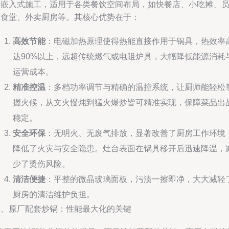
的嵌入式施工，适用于各类餐饮空间布局，如快餐店、小吃摊、
工食堂、外卖厨房等。其核心优势在于：
高效节能
：电磁加热原理使得热能直接作用于锅具，热效率
达90%以上，远超传统燃气或电阻炉具，大幅降低能源消耗
运营成本。
精准控温
：多档功率调节与精确的温控系统，让厨师能轻松
握火候，从文火慢炖到猛火爆炒皆可精准实现，保障菜品出
稳定。
安全环保
：无明火、无废气排放，显著改善了厨房工作环境
降低了火灾与安全隐患。灶台表面在锅具移开后迅速降温，
少了烫伤风险。
清洁便捷
：平整的微晶玻璃面板，污渍一擦即净，大大减轻
厨房的清洁维护负担。
二、原厂配套炒锅：性能最大化的关键