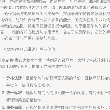
“送原厂炒锅”并非简单的赠品，而是性能匹配的关键。商用电磁炉
要搭配专用导磁锅具才能工作。原厂配套的炒锅通常经过精心设
计，确保锅底与电磁炉线圈完美契合，实现最佳的磁传导效率和
热均匀性。这种组合能充分发挥设备的能效，避免因使用不匹配
具导致的加热慢、耗电高甚至设备损伤问题。对于批发采购的客
而言，一站购齐核心灶具与专用锅具，省去了分别采购、适配的
烦，确保了开箱即用的便捷与可靠。
三、批发销售模式带来的商业价值
“批发销售”模式为餐饮企业，特别是连锁品牌、大型食堂或计划开
多家门店的投资者，提供了显著的成本优势：
价格优势
：批量采购能够获得更优惠的单价，直接降低初始
备投入，提升投资回报率。
统一标准
：确保所有门店使用性能一致的设备，有利于标准
管理和菜品质量控制。
服务保障
：正规的批发渠道通常能提供更完善的售后服务，