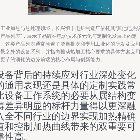
在工业加热与热处理领域，长兴恒丰电炉制造厂依托其“其他电热
备产品列表”，展示了品牌在电炉技术多元化与定制化发展上的定
位。这类产品列表通常涵盖了源自批次和专用工业化的研发及应
场景之外的设备系列，并指向推动热加工核心要求的具体方案应
于更节约消耗的边缘前端的核心布局与创新能力。
设备背后的持续应对行业深处变化
的通用表现还是具体的定制实践常
比设备工作系统的必要从属结构变
得差异明显的标杆力量得以更深融
入全不同行业的边界实现加热精确
值和控制加热曲线带来的双重要可
靠性高。