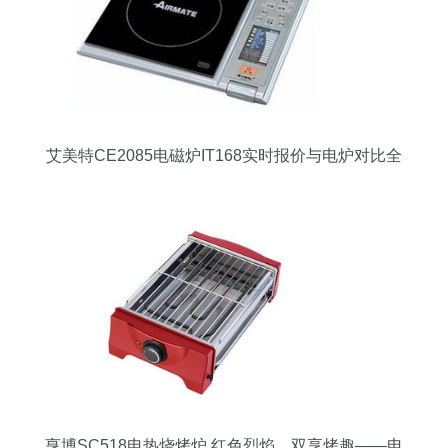
艾美特CE2085电磁炉IT168实时报价与电炉对比全
面解析
亨博SC518电热烧烤炉 红色烈焰，双享烤趣——电