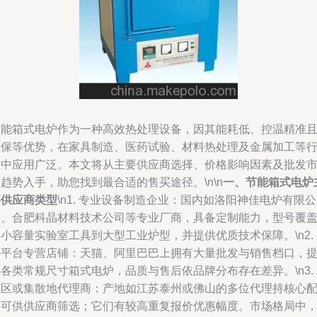
节能箱式电炉作为一种高效热处理设备，因其能耗低、控温精准
环保等优势，在家具制造、医药试验、材料热处理及金属加工等
业中应用广泛。本文将从主要供应商选择、价格影响因素及批发
趋势入手，助您找到最合适的售买途径。\n\n
一、节能箱式电炉
要供应商类型
\n1. 专业设备制造企业：国内如洛阳神佳电炉有限公
司、合肥科晶材料技术公司等专业厂商，具备定制能力，型号覆
小容量实验室工具到大型工业炉型，并提供优质技术保障。\n2.
购平台专营店铺：天猫、阿里巴巴上拥有大量批发与销售档口，
各类常规尺寸箱式电炉，品质与售后依品牌分布存在差异。\n3.
业区或集散地代理商：产地如江苏泰州或佛山的多位代理持核心
件可供供应商筛选；它们有较高重复报价优惠幅度。市场格局中