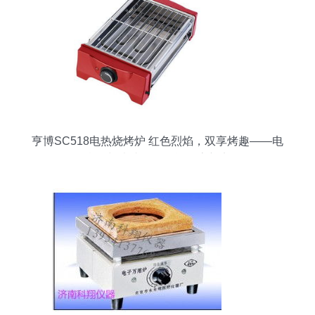
亨博SC518电热烧烤炉 红色烈焰，双享烤趣——电
饼铛与烧烤盘的全能厨房新宠