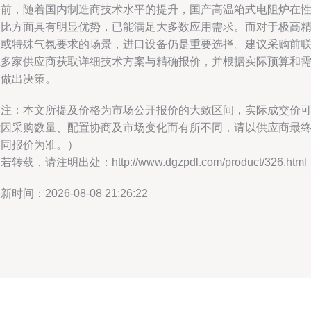
目前，随着国内制造商技术水平的提升，国产高温箱式电阻炉在
价比方面具有明显优势，已能满足大多数应用需求。而对于极高
度或特殊气氛要求的场景，进口设备仍是重要选择。建议采购前
系多家供应商获取详细技术方案与精确报价，并根据实际预算和
求做出决策。
（注：本文所提及价格为市场公开报价的大致区间，实际成交价
能因采购数量、配置协商及市场变化而有所不同，请以供应商最
合同报价为准。）
若转载，请注明出处：http://www.dgzpdl.com/product/326.html
新时间：2026-08-08 21:26:22