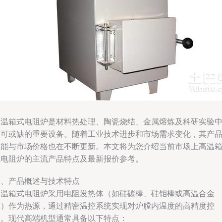
高温箱式电阻炉是材料热处理、陶瓷烧结、金属熔炼及科研实验
不可或缺的重要设备。随着工业技术进步和市场需求变化，其产
性能与市场价格也在不断更新。本文将为您介绍当前市场上高温
式电阻炉的主流产品特点及最新报价参考。
一、产品概述与技术特点
高温箱式电阻炉采用电阻发热体（如硅碳棒、硅钼棒或高温合金
丝）作为热源，通过精密温控系统实现对炉膛内温度的高精度控
制。现代高端机型通常具备以下特点：