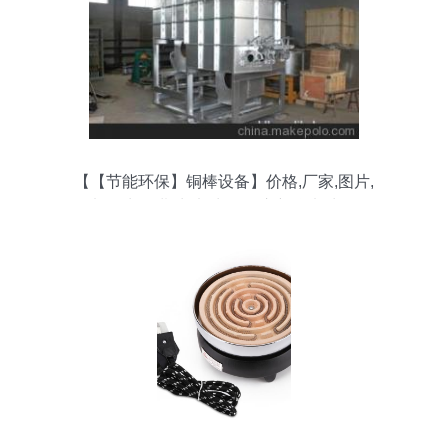
【【节能环保】铜棒设备】价格,厂家,图片,
电阻炉/马弗炉/电炉,无锡市新联电炉厂-