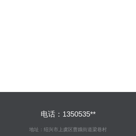
电话：1350535**
地址：绍兴市上虞区曹娥街道梁巷村