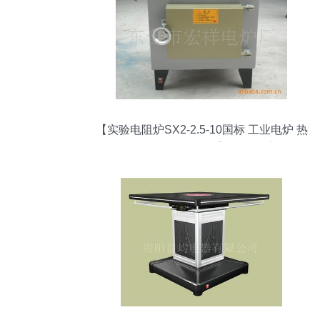
【实验电阻炉SX2-2.5-10国标 工业电炉 热
处理电炉 箱式炉 马弗炉】价格,厂家,图片,
电阻炉/马弗炉/电炉,东台市宏祥电炉制造-